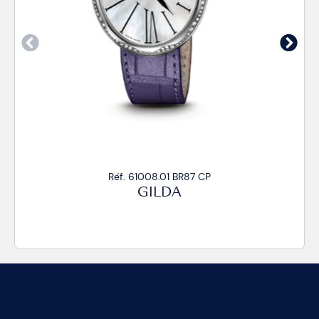
CP
Réf. 61008.01 BR87/R CP
GILDA