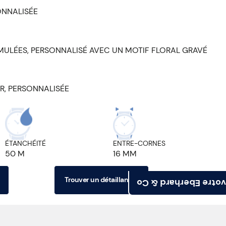
ONNALISÉE
SIMULÉES, PERSONNALISÉ AVEC UN MOTIF FLORAL GRAVÉ
ER, PERSONNALISÉE
ÉTANCHÉITÉ
ENTRE-CORNES
50 M
16 MM
Trouver un détaillant
Trouvez votre Eberh