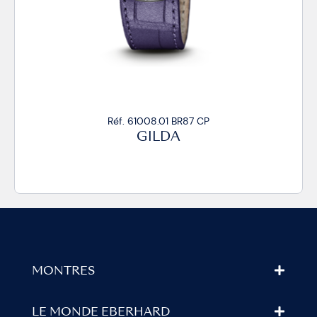
87 CP
Réf. 61008.01 BR87/R 
GILDA
MONTRES
LE MONDE EBERHARD