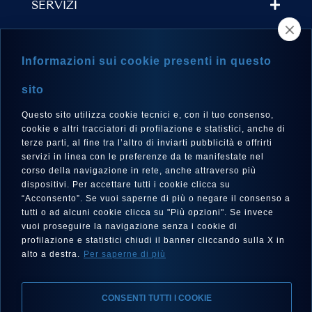
SERVIZI
TROVA UN RIVENDITORE
Informazioni sui cookie presenti in questo
NEWSLETTER
sito
Questo sito utilizza cookie tecnici e, con il tuo consenso,
cookie e altri tracciatori di profilazione e statistici, anche di
terze parti, al fine tra l’altro di inviarti pubblicità e offrirti
LINGUA
servizi in linea con le preferenze da te manifestate nel
corso della navigazione in rete, anche attraverso più
Italiano
dispositivi. Per accettare tutti i cookie clicca su
“Acconsento”. Se vuoi saperne di più o negare il consenso a
tutti o ad alcuni cookie clicca su "Più opzioni". Se invece
vuoi proseguire la navigazione senza i cookie di
SEGUICI SU
profilazione e statistici chiudi il banner cliccando sulla X in
alto a destra.
Per saperne di più
CONSENTI TUTTI I COOKIE