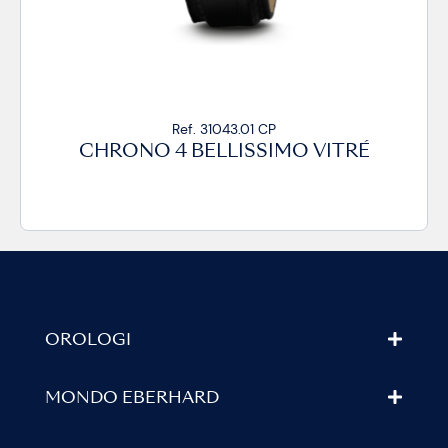
f. 31043.01 CP
Ref. 31
BELLISSIMO VITRÉ
CHRONO 4 BE
OROLOGI
MONDO EBERHARD