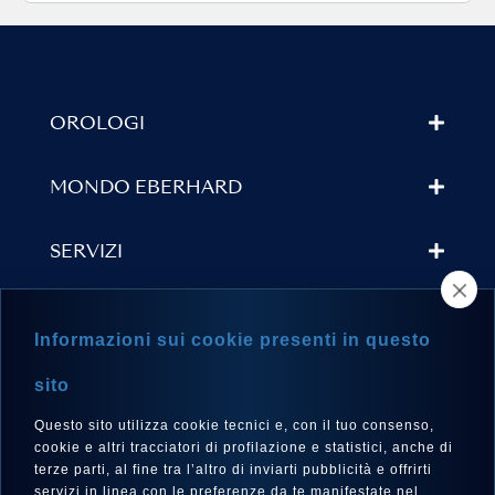
OROLOGI
MONDO EBERHARD
SERVIZI
TROVA UN RIVENDITORE
Informazioni sui cookie presenti in questo
NEWSLETTER
sito
Questo sito utilizza cookie tecnici e, con il tuo consenso,
cookie e altri tracciatori di profilazione e statistici, anche di
terze parti, al fine tra l’altro di inviarti pubblicità e offrirti
LINGUA
servizi in linea con le preferenze da te manifestate nel