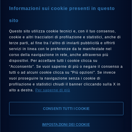
TROVA UN RIVENDITORE
Informazioni sui cookie presenti in questo
NEWSLETTER
sito
Questo sito utilizza cookie tecnici e, con il tuo consenso,
cookie e altri tracciatori di profilazione e statistici, anche di
terze parti, al fine tra l’altro di inviarti pubblicità e offrirti
LINGUA
servizi in linea con le preferenze da te manifestate nel
corso della navigazione in rete, anche attraverso più
Italiano
dispositivi. Per accettare tutti i cookie clicca su
“Acconsento”. Se vuoi saperne di più o negare il consenso a
tutti o ad alcuni cookie clicca su "Più opzioni". Se invece
vuoi proseguire la navigazione senza i cookie di
SEGUICI SU
profilazione e statistici chiudi il banner cliccando sulla X in
alto a destra.
Per saperne di più
CONSENTI TUTTI I COOKIE
IMPOSTAZIONI DEI COOKIE
Note Legali, Privacy, Cookies
Dichiarazione di Accessibilità
Scegli il tuo Eberhard