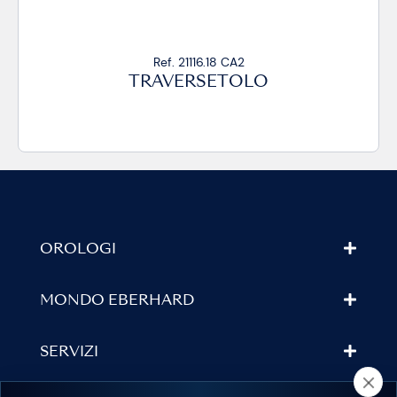
f. 21116.18 CA2
Ref. 2
VERSETOLO
TRAVE
OROLOGI
MONDO EBERHARD
SERVIZI