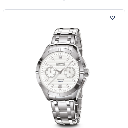
decorative knights. The dial, offered in a variety of
colours, is embellished with “vagues-droites” finishing
and the inclusion of the Shield, the Maison’s emblem, at
12 o’clock. In line with the name “Aquadate”, the date
display at 6 o’clock ensures maximum readability, while
water resistance is guaranteed to 100 metres.
Eberhard & Co. has chosen a 41 mm case, while the
steel bracelet is proposed in the “Charme” model. With
its pure lines and great elegance, Aquadate Chrono is a
distinctive timepiece, ideal for those who wish to wear
a charming accessory at all times, whether on formal
occasions or in their everyday lives.