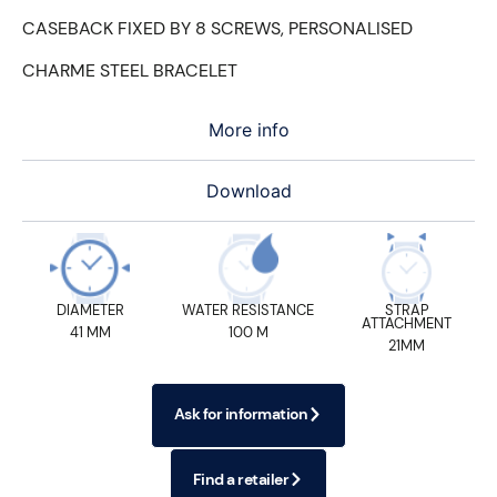
CASEBACK FIXED BY 8 SCREWS, PERSONALISED
CHARME STEEL BRACELET
More info
Download
DIAMETER
WATER RESISTANCE
STRAP
ATTACHMENT
41 MM
100 M
21MM
Ask for information
Find a retailer