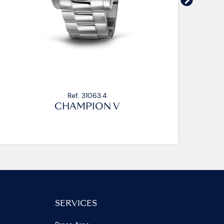
. 31063.4
Ref. 31
MPION V
CHAMP
SERVICES