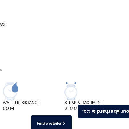
EWS
®
WATER RESISTANCE
STRAP ATTACHMENT
50 M
21 MM
Find your Eberhard
Find a retailer