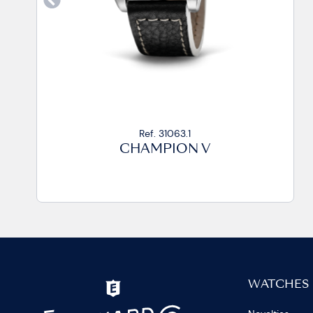
Ref. 31063.1
CHAMPION V
C
WATCHES