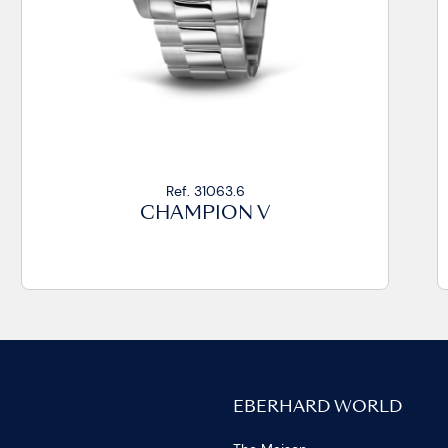
Ref. 31063.6
Ref
HAMPION V
CHA
EBERHARD WORLD