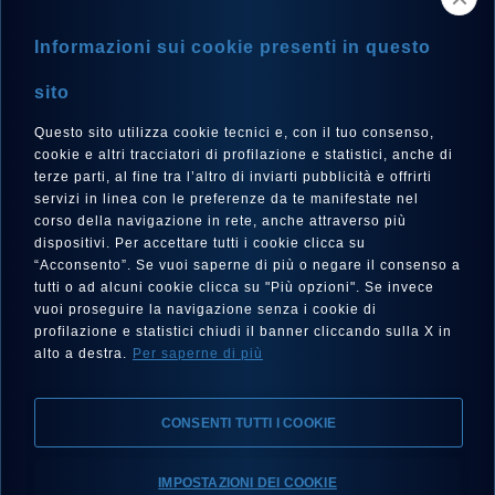
NEWSLETTER
Informazioni sui cookie presenti in questo
sito
Questo sito utilizza cookie tecnici e, con il tuo consenso,
LANGUE
cookie e altri tracciatori di profilazione e statistici, anche di
Français
terze parti, al fine tra l’altro di inviarti pubblicità e offrirti
servizi in linea con le preferenze da te manifestate nel
corso della navigazione in rete, anche attraverso più
dispositivi. Per accettare tutti i cookie clicca su
“Acconsento”. Se vuoi saperne di più o negare il consenso a
SUIVEZ-NOUS SUR
tutti o ad alcuni cookie clicca su "Più opzioni". Se invece
vuoi proseguire la navigazione senza i cookie di
profilazione e statistici chiudi il banner cliccando sulla X in
alto a destra.
Per saperne di più
CONSENTI TUTTI I COOKIE
Mentions Légales, Protection de la Vie Privée, Cookies
IMPOSTAZIONI DEI COOKIE