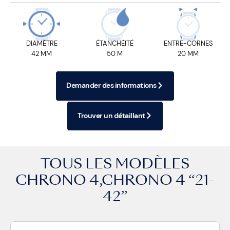
DIAMÈTRE
ÉTANCHÉITÉ
ENTRE-CORNES
42 MM
50 M
20 MM
Demander des informations
Trouver un détaillant
TOUS LES MODÈLES
CHRONO 4
,
CHRONO 4 “21-
42”