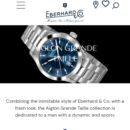
AIGLON GRANDE
TAILLE
Combining the inimitable style of Eberhard & Co. with a
fresh look, the Aiglon Grande Taille collection is
dedicated to a man with a dynamic and sporty
personality. Equipped with an automatic movement
and housed in a 41 mm steel case, this watch is