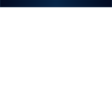
Find your Eberhard & Co.
Ref. 41030.15 SE CP
AIGLON
GRANDE TAILLE