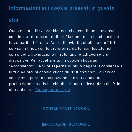
STORE LOCATOR
Informazioni sui cookie presenti in questo
NEWSLETTER
sito
Questo sito utilizza cookie tecnici e, con il tuo consenso,
cookie e altri tracciatori di profilazione e statistici, anche di
terze parti, al fine tra l’altro di inviarti pubblicità e offrirti
LANGUAGE
servizi in linea con le preferenze da te manifestate nel
corso della navigazione in rete, anche attraverso più
English
dispositivi. Per accettare tutti i cookie clicca su
“Acconsento”. Se vuoi saperne di più o negare il consenso a
tutti o ad alcuni cookie clicca su "Più opzioni". Se invece
vuoi proseguire la navigazione senza i cookie di
FOLLOW US
profilazione e statistici chiudi il banner cliccando sulla X in
alto a destra.
Per saperne di più
CONSENTI TUTTI I COOKIE
IMPOSTAZIONI DEI COOKIE
Legal notes, Privacy, Cookies
Accessibility statement
Find your Eberhard & Co.