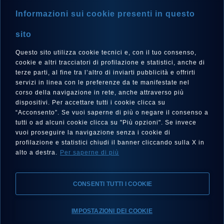
STORE LOCATOR
Informazioni sui cookie presenti in questo
NEWSLETTER
sito
Questo sito utilizza cookie tecnici e, con il tuo consenso,
cookie e altri tracciatori di profilazione e statistici, anche di
terze parti, al fine tra l’altro di inviarti pubblicità e offrirti
LANGUAGE
servizi in linea con le preferenze da te manifestate nel
corso della navigazione in rete, anche attraverso più
English
dispositivi. Per accettare tutti i cookie clicca su
“Acconsento”. Se vuoi saperne di più o negare il consenso a
tutti o ad alcuni cookie clicca su "Più opzioni". Se invece
vuoi proseguire la navigazione senza i cookie di
FOLLOW US
profilazione e statistici chiudi il banner cliccando sulla X in
alto a destra.
Per saperne di più
CONSENTI TUTTI I COOKIE
IMPOSTAZIONI DEI COOKIE
Legal notes, Privacy, Cookies
Accessibility statement
Find your Eberhard & Co.