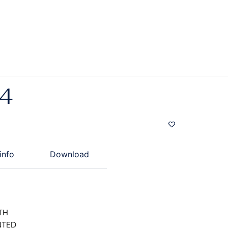
4
info
Download
TH
NTED