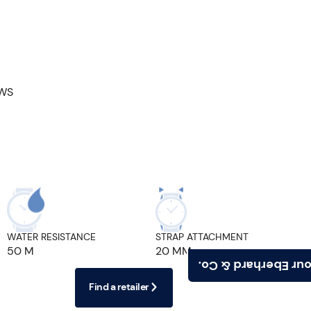
EWS
WATER RESISTANCE
STRAP ATTACHMENT
50 M
20 MM
Find your Eberhard
Find a retailer