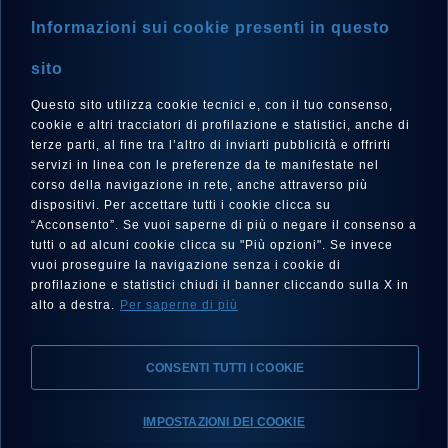
STORE LOCATOR
Informazioni sui cookie presenti in questo
NEWSLETTER
sito
Questo sito utilizza cookie tecnici e, con il tuo consenso,
cookie e altri tracciatori di profilazione e statistici, anche di
terze parti, al fine tra l’altro di inviarti pubblicità e offrirti
LANGUAGE
servizi in linea con le preferenze da te manifestate nel
corso della navigazione in rete, anche attraverso più
English
dispositivi. Per accettare tutti i cookie clicca su
“Acconsento”. Se vuoi saperne di più o negare il consenso a
tutti o ad alcuni cookie clicca su "Più opzioni". Se invece
vuoi proseguire la navigazione senza i cookie di
FOLLOW US
profilazione e statistici chiudi il banner cliccando sulla X in
alto a destra.
Per saperne di più
CONSENTI TUTTI I COOKIE
IMPOSTAZIONI DEI COOKIE
Legal notes, Privacy, Cookies
Accessibility statement
Find your Eberhard & Co.