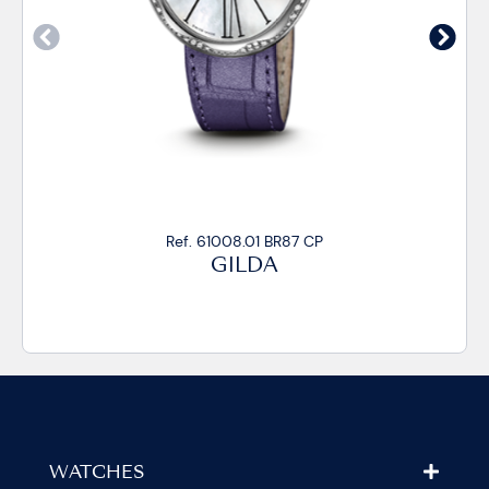
87 CP
Ref. 61008.01 BR87/R 
GILDA
WATCHES