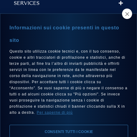
SERVICES
STORE LOCATOR
Informazioni sui cookie presenti in questo
NEWSLETTER
sito
Questo sito utilizza cookie tecnici e, con il tuo consenso,
cookie e altri tracciatori di profilazione e statistici, anche di
terze parti, al fine tra l’altro di inviarti pubblicità e offrirti
LANGUAGE
servizi in linea con le preferenze da te manifestate nel
corso della navigazione in rete, anche attraverso più
English
dispositivi. Per accettare tutti i cookie clicca su
“Acconsento”. Se vuoi saperne di più o negare il consenso a
tutti o ad alcuni cookie clicca su "Più opzioni". Se invece
vuoi proseguire la navigazione senza i cookie di
FOLLOW US
profilazione e statistici chiudi il banner cliccando sulla X in
alto a destra.
Per saperne di più
CONSENTI TUTTI I COOKIE