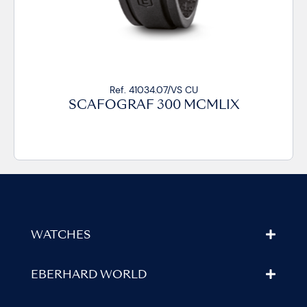
34.07/VS CU
Ref. 41034.07
 300 MCMLIX
SCAFOGRAF 3
WATCHES
EBERHARD WORLD