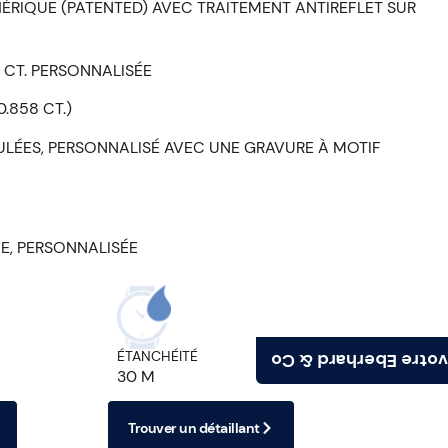
ÉRIQUE (PATENTED) AVEC TRAITEMENT ANTIREFLET SUR
 CT. PERSONNALISÉE
.858 CT.)
MULÉES, PERSONNALISÉ AVEC UNE GRAVURE À MOTIF
E, PERSONNALISÉE
ÉTANCHÉITÉ
Trouvez votre Eberh
30 M
Trouver un détaillant