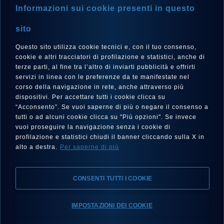
Informazioni sui cookie presenti in questo
NEWSLETTER
sito
Questo sito utilizza cookie tecnici e, con il tuo consenso,
cookie e altri tracciatori di profilazione e statistici, anche di
terze parti, al fine tra l’altro di inviarti pubblicità e offrirti
LANGUAGE
servizi in linea con le preferenze da te manifestate nel
corso della navigazione in rete, anche attraverso più
English
dispositivi. Per accettare tutti i cookie clicca su
“Acconsento”. Se vuoi saperne di più o negare il consenso a
tutti o ad alcuni cookie clicca su "Più opzioni". Se invece
vuoi proseguire la navigazione senza i cookie di
FOLLOW US
profilazione e statistici chiudi il banner cliccando sulla X in
alto a destra.
Per saperne di più
CONSENTI TUTTI I COOKIE
IMPOSTAZIONI DEI COOKIE
Legal notes, Privacy, Cookies
Accessibility statement
Find your Eberhard & Co.