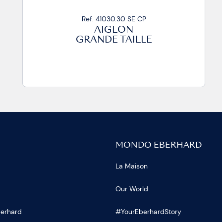
Ref. 41030.30 SE CP
AIGLON
GRANDE TAILLE
MONDO EBERHARD
La Maison
Our World
Eberhard
#YourEberhardStory