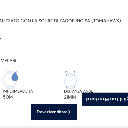
LIZZATO CON LA SCURE DI ZAGOR INCISA (TOMAHAWK),
E
EMPLARI
IMPERMEABILITÀ
DISTANZA ANSE
50M
21MM
Scegli il tuo Ebe
Trova rivenditore